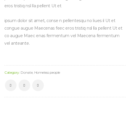
eros tristiq nsl lla pellent Ut et
ipsum dolor sit amet, conse n pellentesqu no liues il Ut et
congue augue Maecenas feec eros tristiq nsl lla pellent Ut et
co augue Maec enas fermentum vel Maecena fermentum
vel anteante.
Category:
Donate
,
Homeless people