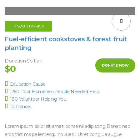
IN SOUTH AFRICA
Fuel-efficient cookstoves & forest fruit
planting
Donation So Far:
DONATE NOW
$0
Education Cause
1250 Poor Homeless People Needed Help.
180 Volunteer Helping You.
10 Donors
Lorem ipsum dolor sit amet, conse nil adipiscing Donec nec
eros trist ms pellentesqu no liues il Ut et cong ue augue