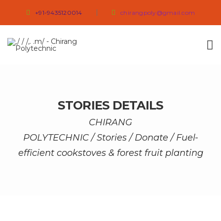
+91-9435120014
chirangpoly@gmail.com
STORIES DETAILS
CHIRANG
POLYTECHNIC
/
Stories
/
Donate
/
Fuel-
efficient cookstoves & forest fruit planting