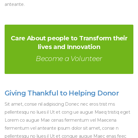
anteante.
Care About people to Transform their
lives and Innovation
Become a Volunteer
Giving Thankful to Helping Donor
Sit amet, conse nil adipiscing Donec nec eros trist ms
pellentesqu no liues il Ut et cong ue augue Maeq tristiq eget
Lorem co augue Mae cenas fermentum vel Maecena
fermentum vel anteante ipsum dolor sit amet, conse n
pellentesqu no liues il Ut et congue augue Maec enas feec